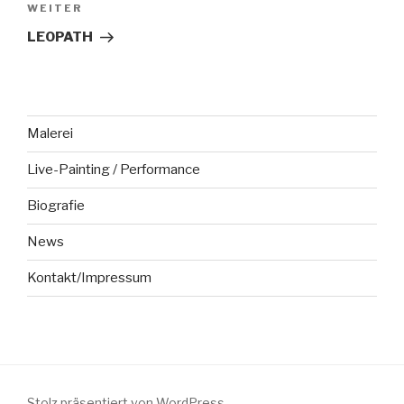
Nächster
WEITER
Beitrag
LEOPATH
Malerei
Live-Painting / Performance
Biografie
News
Kontakt/Impressum
Stolz präsentiert von WordPress