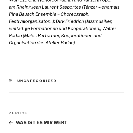
am Rhein); Jean Laurent Sasportes (Tänzer – ehemals
Pina Bausch Ensemble – Choreograph,
Festivalorganisator…); Dirk Friedrich (Jazzmusiker,
vielfältige Formationen und Kooperationen); Walter
Padao (Maler, Performer, Kooperationen und
Organisation des Atelier Padao)
KATEGORIEN
UNCATEGORIZED
Beitragsnavigation
Vorheriger
ZURÜCK
Beitrag
WAS IST ES MIR WERT