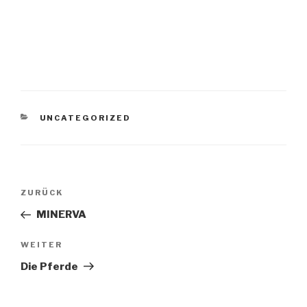
KATEGORIEN
UNCATEGORIZED
Beitragsnavigation
Vorheriger
ZURÜCK
Beitrag
MINERVA
Nächster
WEITER
Beitrag
Die Pferde