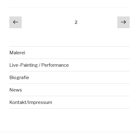
Seitennummerierung
Vorherige
Näch
Seite
2
Seite
Seit
der
Beiträge
Malerei
Live-Painting / Performance
Biografie
News
Kontakt/Impressum