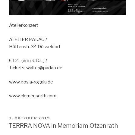
Atelierkonzert
ATELIER PADAO /
Hüttenstr. 34 Düsseldorf
€ 12.- (erm. €10.-) /
Tickets: walter@padao.de
www.gosia-rogala.de
www.clemensorth.com
VERÖFFENTLICHT
1. OKTOBER 2019
AM
TERRRA NOVA In Memoriam Otzenrath